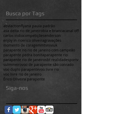
Busca por Tags
abvl
actionfly
ana paula padrão
asa delta rio de janeiro
bia e branca
canal off
carlos indio
competições
enderson
enjoy in rio
erico oliveira
gravações
momento de coragem
mtv
niviuk
parapente no rio de janeiro com campeão
parapente pedra bonita
parapente rio
parapente rio de janeiro
sbt realidade
sportv
sulmineiro
voo de parapente são conrado
voo duplo parapente
voo livre rio
voo livre rio de janeiro
Érico Oliveira parapente
Siga-nos