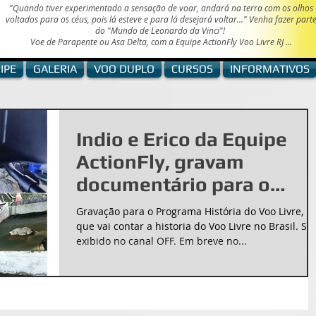
"Quando tiver experimentado a sensação de voar, andará na terra com os olhos
voltados para os céus, pois lá esteve e para lá desejará voltar..." Venha fazer part
do "Mundo de
Leonardo da Vinci"!
Voe de Parapente ou Asa Delta, com a Equipe ActionFly Voo Livre RJ ...
IPE
GALERIA
VOO DUPLO
CURSOS
INFORMATIVOS
Indio e Erico da Equipe
ActionFly, gravam
documentário para o
Filme História do Voo
Gravação para o Programa História do Voo Livre,
Livre no canal O
que vai contar a historia do Voo Livre no Brasil. Se
exibido no canal OFF. Em breve no...