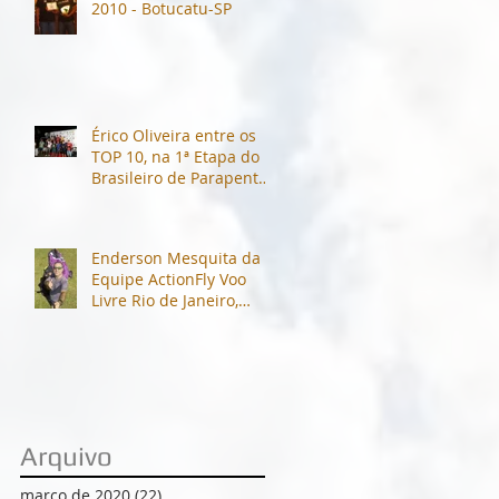
2010 - Botucatu-SP
Érico Oliveira entre os
TOP 10, na 1ª Etapa do
Brasileiro de Parapente
2015.
Enderson Mesquita da
Equipe ActionFly Voo
Livre Rio de Janeiro,
destaca-se nas
competições.
Arquivo
março de 2020
(22)
22 posts