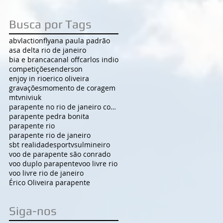
Busca por Tags
abvl
actionfly
ana paula padrão
asa delta rio de janeiro
bia e branca
canal off
carlos indio
competições
enderson
enjoy in rio
erico oliveira
gravações
momento de coragem
mtv
niviuk
parapente no rio de janeiro com campeão
parapente pedra bonita
parapente rio
parapente rio de janeiro
sbt realidade
sportv
sulmineiro
voo de parapente são conrado
voo duplo parapente
voo livre rio
voo livre rio de janeiro
Érico Oliveira parapente
Siga-nos