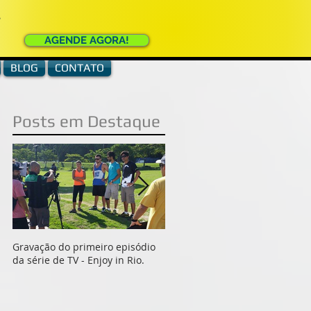
e
AGENDE AGORA!
BLOG
CONTATO
Posts em Destaque
rá
Gravação do primeiro episódio
Indio e Erico da Equipe
da série de TV - Enjoy in Rio.
ActionFly, gravam documentári
para o Filme História do Voo
Livre no canal O