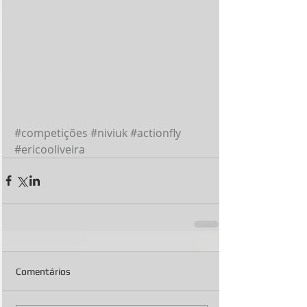
#competições
#niviuk
#actionfly
#ericooliveira
Comentários