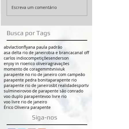
Escreva um comentário
Busca por Tags
abvl
actionfly
ana paula padrão
asa delta rio de janeiro
bia e branca
canal off
carlos indio
competições
enderson
enjoy in rio
erico oliveira
gravações
momento de coragem
mtv
niviuk
parapente no rio de janeiro com campeão
parapente pedra bonita
parapente rio
parapente rio de janeiro
sbt realidade
sportv
sulmineiro
voo de parapente são conrado
voo duplo parapente
voo livre rio
voo livre rio de janeiro
Érico Oliveira parapente
Siga-nos