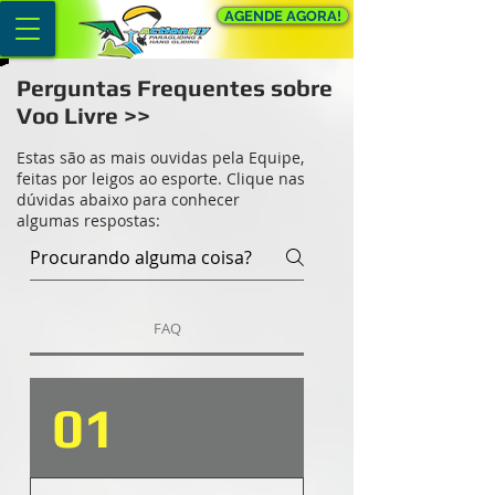
AGENDE AGORA!
Perguntas Frequentes sobre
Voo Livre >>
Estas são as mais ouvidas pela Equipe,
feitas por leigos ao esporte. Clique nas
dúvidas abaixo para conhecer
algumas respostas:
FAQ
01