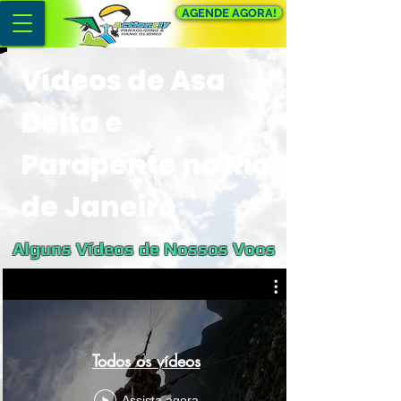
AGENDE AGORA!
Vídeos de Asa
Delta e
Parapente no Rio
de Janeiro
Alguns Vídeos de Nossos Voos
Todos os vídeos
Assista agora