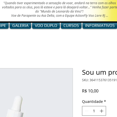
"Quando tiver experimentado a sensação de voar, andará na terra com os olhos
voltados para os céus, pois lá esteve e para lá desejará voltar..." Venha fazer part
do "Mundo de
Leonardo da Vinci"!
Voe de Parapente ou Asa Delta, com a Equipe ActionFly Voo Livre RJ ...
IPE
GALERIA
VOO DUPLO
CURSOS
INFORMATIVOS
Sou um pr
SKU: 364115376135191
Preço
R$ 10,00
Quantidade
*