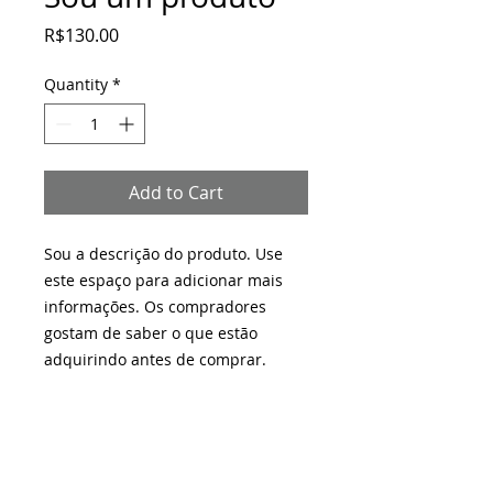
Price
R$130.00
Quantity
*
Add to Cart
Sou a descrição do produto. Use 
este espaço para adicionar mais 
informações. Os compradores 
gostam de saber o que estão 
adquirindo antes de comprar.
DETALHES DO PRODUTO
Use este espaço para adicionar
POLÍTICA DE DEVOLUÇÃO E