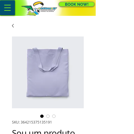
BOOK NOW!
SKU: 364215375135191
Sou um produto