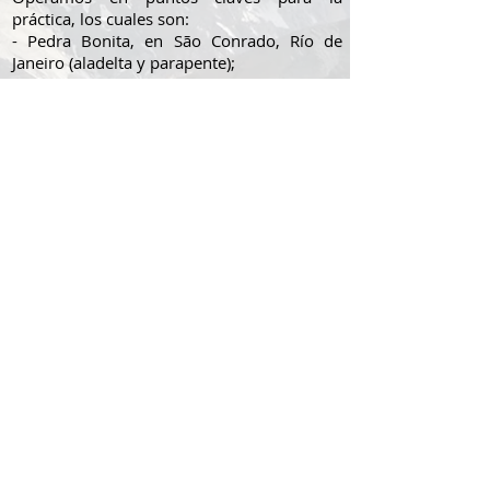
práctica, los cuales son:
- Pedra Bonita, en São Conrado, Río de
Janeiro (aladelta y parapente);
- Parque de la Ciudad, en Niterói (Ala delta
y parapente);
- Parque São Vicente, en Petrópolis
(Parapente);
- Serra do Matoso, en Itaguaí (Parapente).
Si lo desea puede acceder a la página de
localizaciones
pinchando aquí
.
Vea algunas imágenes en
nuestra galería
, o
navegue por esta página
para aprender
sobre
PARAPENTE
y
ALA DELTA
.