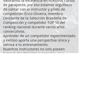
Valoramos la excelencia en nuestros cursos
de parapente, por eso estamos orgullosos
de contar con el instructor y piloto de
competición Érico Oliveira, miembro
constante de la Selección Brasileña de
Competición y competidor TOP 10 del
ranking nacional durante varios años
consecutivos.
Aprender de un competidor experimentado
y exitoso aporta una perspectiva única y
valiosa a tu entrenamiento.
Nuestros instructores no solo poseen
habilidades técnicas avanzadas, sino
también un profundo conocimiento de
estrategias de vuelo, análisis de
condiciones meteorológicas y tácticas
especiales de competición. Compartirán
sus conocimientos y experiencia,
brindándote una base sólida para alcanzar
un alto rendimiento en parapente.
Al aprender de un piloto competitivo,
obtendrá acceso a técnicas refinadas y
consejos prácticos que pueden ayudarle a
mejorar su rendimiento, aumentar su
confianza y lograr resultados significativos