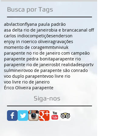
Busca por Tags
abvl
actionfly
ana paula padrão
asa delta rio de janeiro
bia e branca
canal off
carlos indio
competições
enderson
enjoy in rio
erico oliveira
gravações
momento de coragem
mtv
niviuk
parapente no rio de janeiro com campeão
parapente pedra bonita
parapente rio
parapente rio de janeiro
sbt realidade
sportv
sulmineiro
voo de parapente são conrado
voo duplo parapente
voo livre rio
voo livre rio de janeiro
Érico Oliveira parapente
Siga-nos