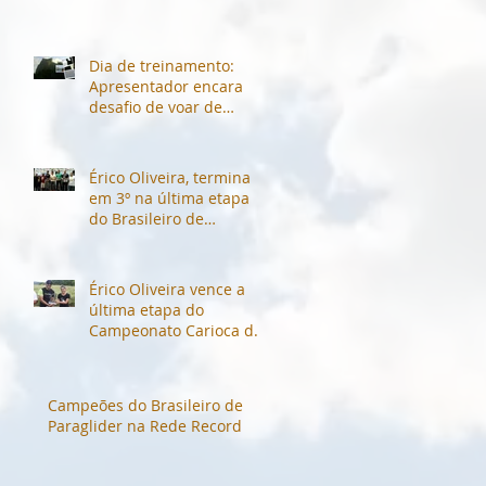
Dia de treinamento:
Apresentador encara
desafio de voar de
parapente com
Campeão Brasileiro de
Voo Livre.
Érico Oliveira, termina
em 3º na última etapa
do Brasileiro de
Parapente 2014
(Andradas-MG)
Érico Oliveira vence a
última etapa do
Campeonato Carioca de
Parapente 2014
Campeões do Brasileiro de
Paraglider na Rede Record