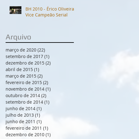
​BH 2010 - Érico Oliveira -
Vice Campeão Serial
Arquivo
março de 2020
(22)
22 posts
setembro de 2017
(1)
1 post
dezembro de 2015
(2)
2 posts
abril de 2015
(1)
1 post
março de 2015
(2)
2 posts
fevereiro de 2015
(2)
2 posts
novembro de 2014
(1)
1 post
outubro de 2014
(2)
2 posts
setembro de 2014
(1)
1 post
junho de 2014
(1)
1 post
julho de 2013
(1)
1 post
junho de 2011
(1)
1 post
fevereiro de 2011
(1)
1 post
dezembro de 2010
(1)
1 post