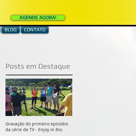
e
AGENDE AGORA!
BLOG
CONTATO
Posts em Destaque
Gravação do primeiro episódio
Indio e Erico da Equipe
da série de TV - Enjoy in Rio.
ActionFly, gravam documentári
para o Filme História do Voo