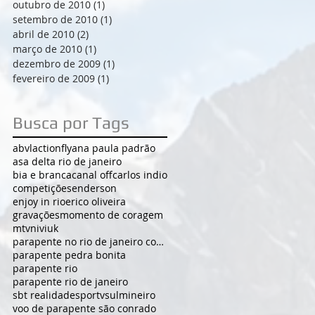
outubro de 2010
(1)
1 post
setembro de 2010
(1)
1 post
abril de 2010
(2)
2 posts
março de 2010
(1)
1 post
dezembro de 2009
(1)
1 post
fevereiro de 2009
(1)
1 post
Busca por Tags
abvl
actionfly
ana paula padrão
asa delta rio de janeiro
bia e branca
canal off
carlos indio
competições
enderson
enjoy in rio
erico oliveira
gravações
momento de coragem
mtv
niviuk
parapente no rio de janeiro com campeão
parapente pedra bonita
parapente rio
parapente rio de janeiro
sbt realidade
sportv
sulmineiro
voo de parapente são conrado