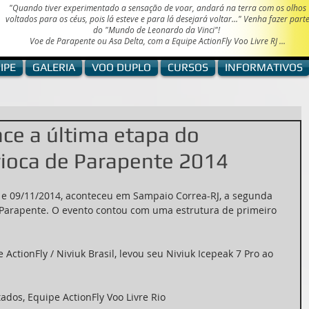
"Quando tiver experimentado a sensação de voar, andará na terra com os olhos
voltados para os céus, pois lá esteve e para lá desejará voltar..." Venha fazer part
do "Mundo de
Leonardo da Vinci"!
Voe de Parapente ou Asa Delta, com a Equipe ActionFly Voo Livre RJ ...
IPE
GALERIA
VOO DUPLO
CURSOS
INFORMATIVOS
ence a última etapa do
ioca de Parapente 2014
 e 09/11/2014, aconteceu em Sampaio Correa-RJ, a segunda 
Parapente. O evento contou com uma estrutura de primeiro 
 ActionFly / Niviuk Brasil, levou seu Niviuk Icepeak 7 Pro ao 
dos, Equipe ActionFly Voo Livre Rio 