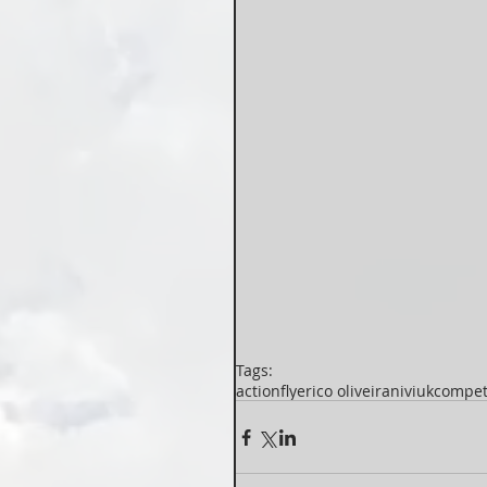
Tags:
actionfly
erico oliveira
niviuk
compet