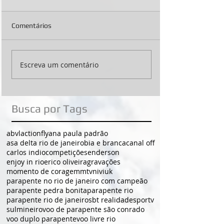
Comentários
Escreva um comentário
Busca por Tags
abvl
actionfly
ana paula padrão
asa delta rio de janeiro
bia e branca
canal off
carlos indio
competições
enderson
enjoy in rio
erico oliveira
gravações
momento de coragem
mtv
niviuk
parapente no rio de janeiro com campeão
parapente pedra bonita
parapente rio
parapente rio de janeiro
sbt realidade
sportv
sulmineiro
voo de parapente são conrado
voo duplo parapente
voo livre rio