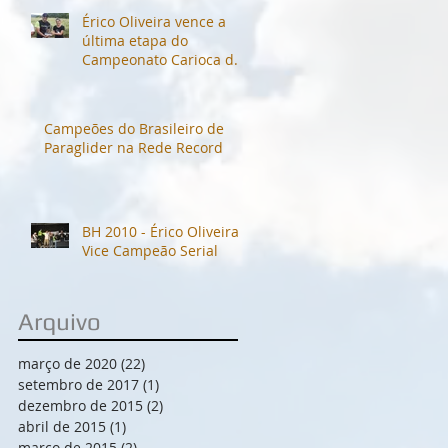
Érico Oliveira vence a
última etapa do
Campeonato Carioca de
Parapente 2014
Campeões do Brasileiro de
Paraglider na Rede Record
​BH 2010 - Érico Oliveira -
Vice Campeão Serial
Arquivo
março de 2020
(22)
22 posts
setembro de 2017
(1)
1 post
dezembro de 2015
(2)
2 posts
abril de 2015
(1)
1 post
março de 2015
(2)
2 posts