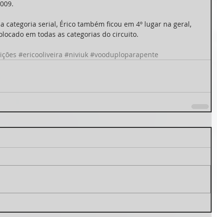
2009.
 categoria serial, Érico também ficou em 4º lugar na geral, 
olocado em todas as categorias do circuito. 
ições
#ericooliveira
#niviuk
#vooduploparapente