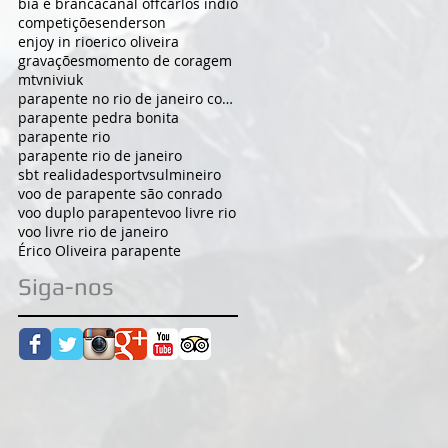
bia e branca
canal off
carlos indio
competições
enderson
enjoy in rio
erico oliveira
gravações
momento de coragem
mtv
niviuk
parapente no rio de janeiro com campeão
parapente pedra bonita
parapente rio
parapente rio de janeiro
sbt realidade
sportv
sulmineiro
voo de parapente são conrado
voo duplo parapente
voo livre rio
voo livre rio de janeiro
Érico Oliveira parapente
Siga-nos