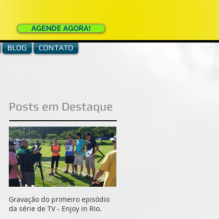
e
AGENDE AGORA!
BLOG
CONTATO
Posts em Destaque
Gravação do primeiro episódio
Indio e Erico da Equipe
da série de TV - Enjoy in Rio.
ActionFly, gravam documentári
para o Filme História do Voo