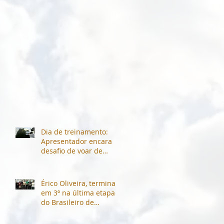
Dia de treinamento:
Apresentador encara
desafio de voar de
parapente com
Campeão Brasileiro de
Voo Livre.
Érico Oliveira, termina
em 3º na última etapa
do Brasileiro de
Parapente 2014
(Andradas-MG)